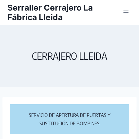
Saltar
Serraller Cerrajero La
al
Fábrica Lleida
contenido
CERRAJERO LLEIDA
SERVICIO DE APERTURA DE PUERTAS Y
SUSTITUCIÓN DE BOMBINES