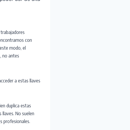
 trabajadores
 encontramos con
 este modo, el
s, no antes
cceder a estas llaves
ien duplica estas
as llaves. No suelen
s profesionales.