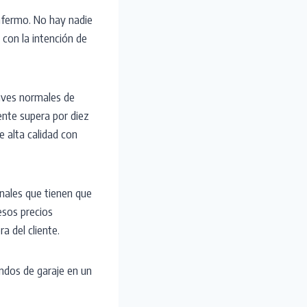
enfermo. No hay nadie
 con la intención de
laves normales de
ente supera por diez
e alta calidad con
nales que tienen que
esos precios
a del cliente.
andos de garaje en un