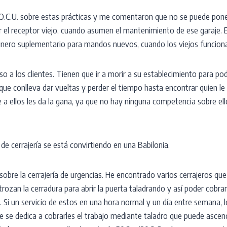
a O.C.U. sobre estas prácticas y me comentaron que no se puede pon
ar el receptor viejo, cuando asumen el mantenimiento de ese garaje. El
inero suplementario para mandos nuevos, cuando los viejos funcion
o a los clientes. Tienen que ir a morir a su establecimiento para p
 que conlleva dar vueltas y perder el tiempo hasta encontrar quien le
 a ellos les da la gana, ya que no hay ninguna competencia sobre el
 cerrajería se está convirtiendo en una Babilonia.
 sobre la cerrajería de urgencias. He encontrado varios cerrajeros que
trozan la cerradura para abrir la puerta taladrando y así poder cobr
a. Si un servicio de estos en una hora normal y un día entre semana, 
e se dedica a cobrarles el trabajo mediante taladro que puede ascen