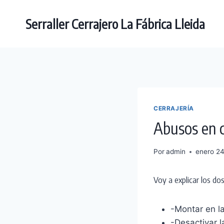
Saltar
al
Serraller Cerrajero La Fábrica Lleida
contenido
CERRAJERÍA
Abusos en c
Por
admin
enero 2
Voy a explicar los do
-Montar en la
-Desactivar l