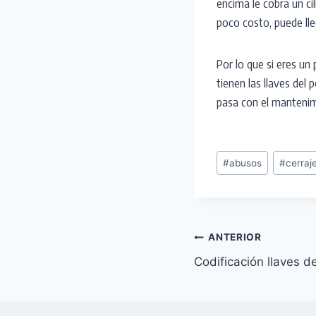
encima le cobra un ci
poco costo, puede lleg
Por lo que si eres un 
tienen las llaves del 
pasa con el mantenimi
Etiquetas
#
abusos
#
cerraje
de
la
entrada:
Navegación
ANTERIOR
Codificación llaves d
de
entradas