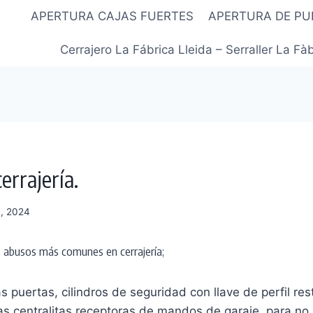
APERTURA CAJAS FUERTES
APERTURA DE PU
Cerrajero La Fábrica Lleida – Serraller La Fàb
errajería.
4, 2024
s abusos más comunes en cerrajería;
s puertas, cilindros de seguridad con llave de perfil res
as centralitas receptoras de mandos de garaje, para no