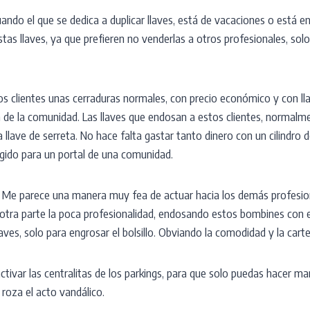
 cuando el que se dedica a duplicar llaves, está de vacaciones o está 
tas llaves, ya que prefieren no venderlas a otros profesionales, solo
os clientes unas cerraduras normales, con precio económico y con l
a de la comunidad. Las llaves que endosan a estos clientes, normalm
 llave de serreta. No hace falta gastar tanto dinero con un cilindro d
ringido para un portal de una comunidad.
 Me parece una manera muy fea de actuar hacia los demás profesio
r otra parte la poca profesionalidad, endosando estos bombines con 
aves, solo para engrosar el bolsillo. Obviando la comodidad y la carter
ctivar las centralitas de los parkings, para que solo puedas hacer m
 roza el acto vandálico.