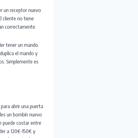
er un receptor nuevo
 cliente no tiene
an correctamente.
oder tener un mando
 duplica el mando y
los. Simplemente es
 para abrir una puerta
arles un bombín nuevo
le puede costar entre
der a 120€-150€ y